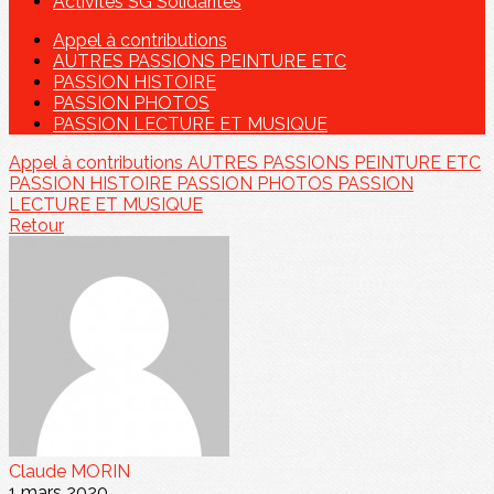
Activités SG Solidarités
Appel à contributions
AUTRES PASSIONS PEINTURE ETC
PASSION HISTOIRE
PASSION PHOTOS
PASSION LECTURE ET MUSIQUE
Appel à contributions
AUTRES PASSIONS PEINTURE ETC
PASSION HISTOIRE
PASSION PHOTOS
PASSION
LECTURE ET MUSIQUE
Retour
Claude MORIN
1 mars 2020