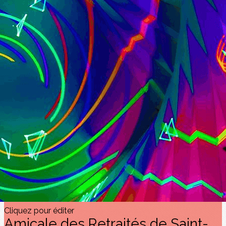
Exporter les lignes sélectionnées
Exporter toutes les colonnes
Exporter uniquement les colonnes affichées
Menu
<
>
Appel à contributions
AUTRES PASSIONS PEINTURE ETC
PASSION HISTOIRE
PASSION PHOTOS
PASSION LECTURE ET MUSIQUE
?>
Images de la page d'accueil
Cliquez pour éditer
Texte, bouton et/ou inscription à la newsletter
Cliquez pour éditer
Amicale des Retraités de Saint-