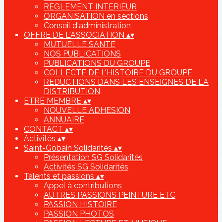
REGLEMENT INTERIEUR
ORGANISATION en sections
Conseil d'administration
OFFRE DE L'ASSOCIATION
▴
▾
MUTUELLE SANTE
NOS PUBLICATIONS
PUBLICATIONS DU GROUPE
COLLECTE DE L'HISTOIRE DU GROUPE
REDUCTIONS DANS LES ENSEIGNES DE LA
DISTRIBUTION
ETRE MEMBRE
▴
▾
NOUVELLE ADHESION
ANNUAIRE
CONTACT
▴
▾
Activités
▴
▾
Saint-Gobain Solidarités
▴
▾
Présentation SG Solidarités
Activités SG Solidarités
Talents et passions
▴
▾
Appel à contributions
AUTRES PASSIONS PEINTURE ETC
PASSION HISTOIRE
PASSION PHOTOS