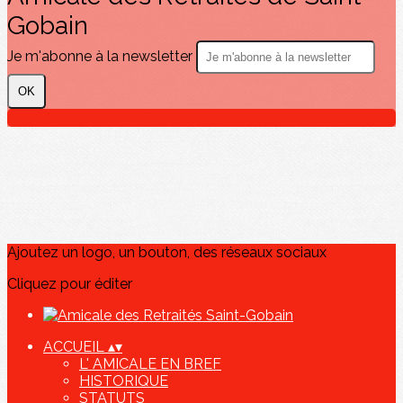
Gobain
Je m'abonne à la newsletter
OK
Ajoutez un logo, un bouton, des réseaux sociaux
Cliquez pour éditer
ACCUEIL
▴
▾
L' AMICALE EN BREF
HISTORIQUE
STATUTS