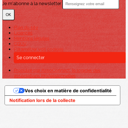
Je m'abonne à la newsletter
OK
Plan du site
Licences
Mentions légales
CGUV
Paramétrer vos cookies
Se connecter
Propulsé par AssoConnect, le logiciel des
associations Professionnelles
Vos choix en matière de confidentialité
Notification lors de la collecte