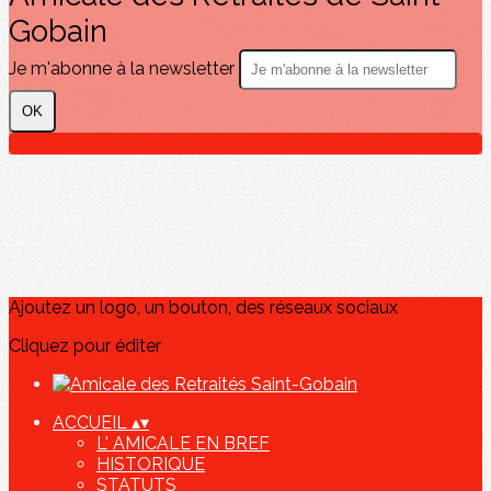
Gobain
Je m'abonne à la newsletter
OK
Ajoutez un logo, un bouton, des réseaux sociaux
Cliquez pour éditer
ACCUEIL
▴
▾
L' AMICALE EN BREF
HISTORIQUE
STATUTS