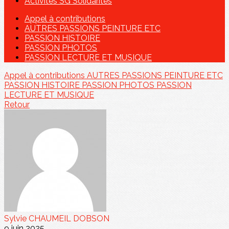
Activités SG Solidarités
Appel à contributions
AUTRES PASSIONS PEINTURE ETC
PASSION HISTOIRE
PASSION PHOTOS
PASSION LECTURE ET MUSIQUE
Appel à contributions
AUTRES PASSIONS PEINTURE ETC
PASSION HISTOIRE
PASSION PHOTOS
PASSION
LECTURE ET MUSIQUE
Retour
Sylvie CHAUMEIL DOBSON
9 juin 2025