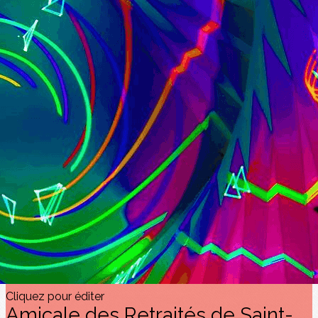
Exporter les lignes sélectionnées
Exporter toutes les colonnes
Exporter uniquement les colonnes affichées
Menu
<
>
Appel à contributions
AUTRES PASSIONS PEINTURE ETC
PASSION HISTOIRE
PASSION PHOTOS
PASSION LECTURE ET MUSIQUE
?>
Images de la page d'accueil
Cliquez pour éditer
Texte, bouton et/ou inscription à la newsletter
Cliquez pour éditer
Amicale des Retraités de Saint-