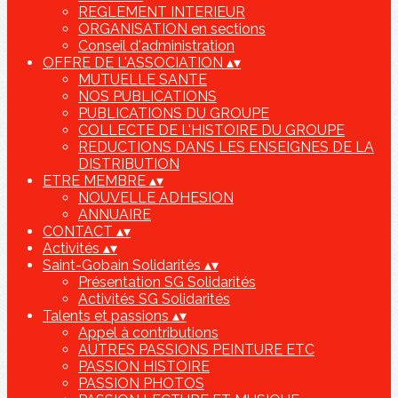
REGLEMENT INTERIEUR
ORGANISATION en sections
Conseil d'administration
OFFRE DE L'ASSOCIATION
▴
▾
MUTUELLE SANTE
NOS PUBLICATIONS
PUBLICATIONS DU GROUPE
COLLECTE DE L'HISTOIRE DU GROUPE
REDUCTIONS DANS LES ENSEIGNES DE LA
DISTRIBUTION
ETRE MEMBRE
▴
▾
NOUVELLE ADHESION
ANNUAIRE
CONTACT
▴
▾
Activités
▴
▾
Saint-Gobain Solidarités
▴
▾
Présentation SG Solidarités
Activités SG Solidarités
Talents et passions
▴
▾
Appel à contributions
AUTRES PASSIONS PEINTURE ETC
PASSION HISTOIRE
PASSION PHOTOS