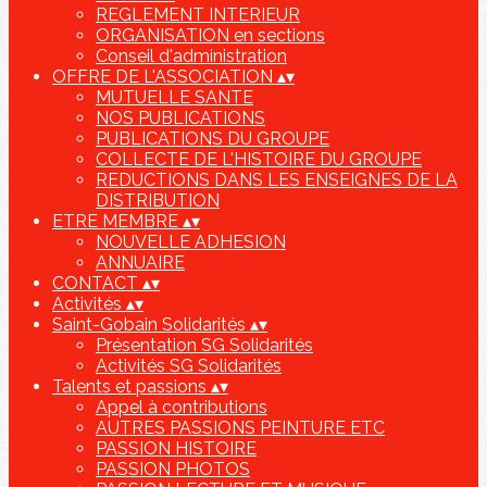
REGLEMENT INTERIEUR
ORGANISATION en sections
Conseil d'administration
OFFRE DE L'ASSOCIATION
▴
▾
MUTUELLE SANTE
NOS PUBLICATIONS
PUBLICATIONS DU GROUPE
COLLECTE DE L'HISTOIRE DU GROUPE
REDUCTIONS DANS LES ENSEIGNES DE LA
DISTRIBUTION
ETRE MEMBRE
▴
▾
NOUVELLE ADHESION
ANNUAIRE
CONTACT
▴
▾
Activités
▴
▾
Saint-Gobain Solidarités
▴
▾
Présentation SG Solidarités
Activités SG Solidarités
Talents et passions
▴
▾
Appel à contributions
AUTRES PASSIONS PEINTURE ETC
PASSION HISTOIRE
PASSION PHOTOS