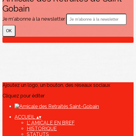
Gobain
Je m'abonne à la newsletter
OK
Ajoutez un logo, un bouton, des réseaux sociaux
Cliquez pour éditer
ACCUEIL
▴
▾
L' AMICALE EN BREF
HISTORIQUE
STATUTS