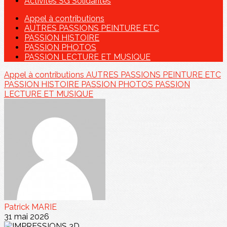
Activités SG Solidarités
Appel à contributions
AUTRES PASSIONS PEINTURE ETC
PASSION HISTOIRE
PASSION PHOTOS
PASSION LECTURE ET MUSIQUE
Appel à contributions
AUTRES PASSIONS PEINTURE ETC
PASSION HISTOIRE
PASSION PHOTOS
PASSION
LECTURE ET MUSIQUE
Patrick MARIE
31 mai 2026