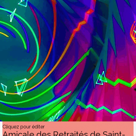
Exporter les lignes sélectionnées
Exporter toutes les colonnes
Exporter uniquement les colonnes affichées
Menu
<
>
Appel à contributions
AUTRES PASSIONS PEINTURE ETC
PASSION HISTOIRE
PASSION PHOTOS
PASSION LECTURE ET MUSIQUE
?>
Images de la page d'accueil
Cliquez pour éditer
Texte, bouton et/ou inscription à la newsletter
Cliquez pour éditer
Amicale des Retraités de Saint-