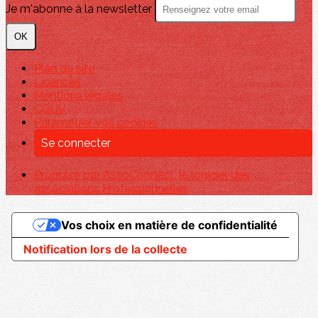
Je m'abonne à la newsletter
OK
Plan du site
Licences
Mentions légales
CGUV
Paramétrer vos cookies
Se connecter
Propulsé par AssoConnect, le logiciel des
associations Professionnelles
Vos choix en matière de confidentialité
Notification lors de la collecte