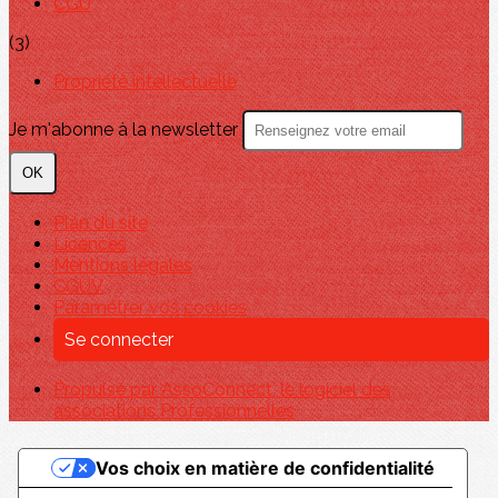
CGU
(3)
Propriété intellectuelle
Je m'abonne à la newsletter
OK
Plan du site
Licences
Mentions légales
CGUV
Paramétrer vos cookies
Se connecter
Propulsé par AssoConnect, le logiciel des
associations Professionnelles
Vos choix en matière de confidentialité