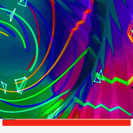
Exporter les lignes sélectionnées
Exporter toutes les colonnes
Exporter uniquement les colonnes affichées
Menu
?>
Images de la page d'accueil
Cliquez pour éditer
Texte, bouton et/ou inscription à la newsletter
Cliquez pour éditer
Amicale des Retraités de Saint-
Gobain
Je m'abonne à la newsletter
OK