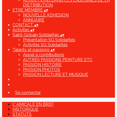
REDUCTIONS DANS LES ENSEIGNES DE LA
DISTRIBUTION
ETRE MEMBRE
▴
▾
NOUVELLE ADHESION
ANNUAIRE
CONTACT
▴
▾
Activités
▴
▾
Saint-Gobain Solidarités
▴
▾
Présentation SG Solidarités
Activités SG Solidarités
Talents et passions
▴
▾
Appel à contributions
AUTRES PASSIONS PEINTURE ETC
PASSION HISTOIRE
PASSION PHOTOS
PASSION LECTURE ET MUSIQUE
Se connecter
L' AMICALE EN BREF
HISTORIQUE
STATUTS