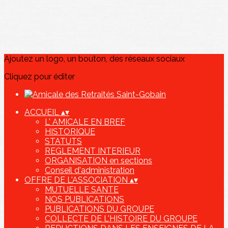
Ajoutez un logo, un bouton, des réseaux sociaux
Cliquez pour éditer
ACCUEIL
▴
▾
L' AMICALE EN BREF
HISTORIQUE
STATUTS
REGLEMENT INTERIEUR
ORGANISATION en sections
Conseil d'administration
OFFRE DE L'ASSOCIATION
▴
▾
MUTUELLE SANTE
NOS PUBLICATIONS
PUBLICATIONS DU GROUPE
COLLECTE DE L'HISTOIRE DU GROUPE