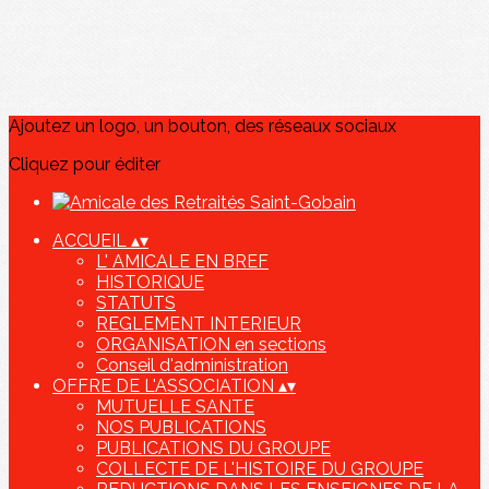
Ajoutez un logo, un bouton, des réseaux sociaux
Cliquez pour éditer
ACCUEIL
▴
▾
L' AMICALE EN BREF
HISTORIQUE
STATUTS
REGLEMENT INTERIEUR
ORGANISATION en sections
Conseil d'administration
OFFRE DE L'ASSOCIATION
▴
▾
MUTUELLE SANTE
NOS PUBLICATIONS
PUBLICATIONS DU GROUPE
COLLECTE DE L'HISTOIRE DU GROUPE