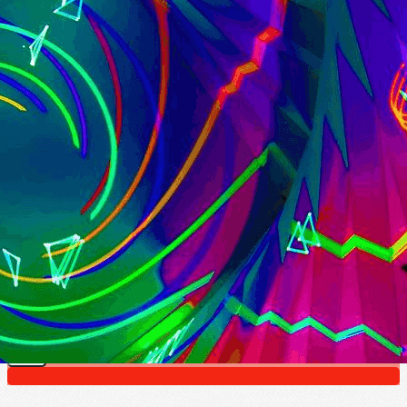
Exporter les lignes sélectionnées
Exporter toutes les colonnes
Exporter uniquement les colonnes affichées
Menu
?>
Images de la page d'accueil
Cliquez pour éditer
Texte, bouton et/ou inscription à la newsletter
Cliquez pour éditer
Amicale des Retraités de Saint-
Gobain
Je m'abonne à la newsletter
OK