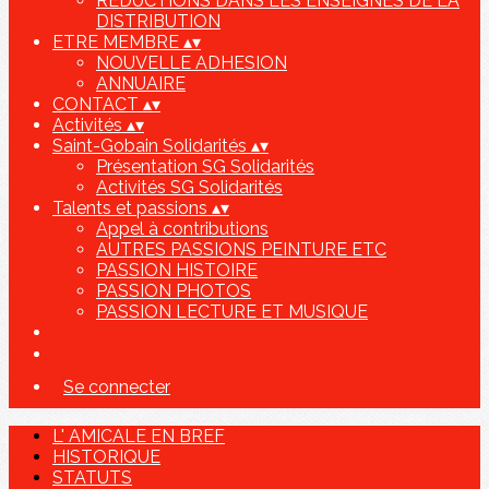
REDUCTIONS DANS LES ENSEIGNES DE LA
DISTRIBUTION
ETRE MEMBRE
▴
▾
NOUVELLE ADHESION
ANNUAIRE
CONTACT
▴
▾
Activités
▴
▾
Saint-Gobain Solidarités
▴
▾
Présentation SG Solidarités
Activités SG Solidarités
Talents et passions
▴
▾
Appel à contributions
AUTRES PASSIONS PEINTURE ETC
PASSION HISTOIRE
PASSION PHOTOS
PASSION LECTURE ET MUSIQUE
Se connecter
L' AMICALE EN BREF
HISTORIQUE
STATUTS