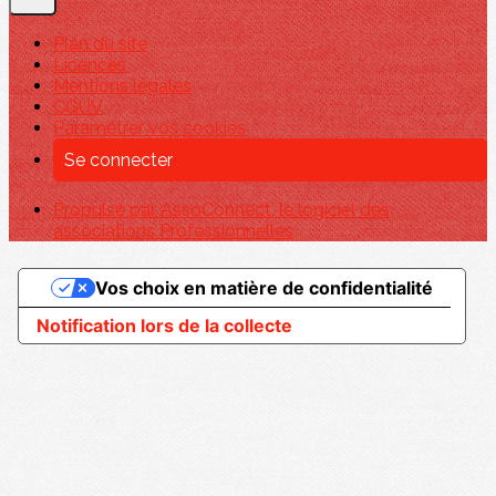
Plan du site
Licences
Mentions légales
CGUV
Paramétrer vos cookies
Se connecter
Propulsé par AssoConnect, le logiciel des
associations Professionnelles
Vos choix en matière de confidentialité
Notification lors de la collecte