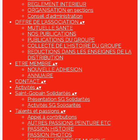
REGLEMENT INTERIEUR
ORGANISATION en sections
Conseil d'administration
OFFRE DE L'ASSOCIATION
▴
▾
MUTUELLE SANTE
NOS PUBLICATIONS
PUBLICATIONS DU GROUPE
COLLECTE DE L'HISTOIRE DU GROUPE
REDUCTIONS DANS LES ENSEIGNES DE LA
DISTRIBUTION
ETRE MEMBRE
▴
▾
NOUVELLE ADHESION
ANNUAIRE
CONTACT
▴
▾
Activités
▴
▾
Saint-Gobain Solidarités
▴
▾
Présentation SG Solidarités
Activités SG Solidarités
Talents et passions
▴
▾
Appel à contributions
AUTRES PASSIONS PEINTURE ETC
PASSION HISTOIRE
PASSION PHOTOS