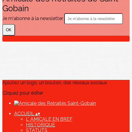
Gobain
Je m'abonne à la newsletter
OK
Ajoutez un logo, un bouton, des réseaux sociaux
Cliquez pour éditer
ACCUEIL
▴
▾
L' AMICALE EN BREF
HISTORIQUE
STATUTS