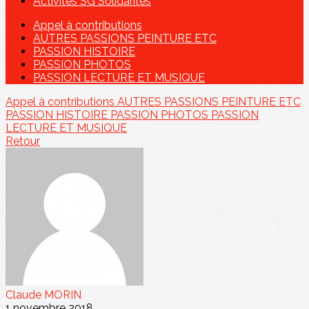
Activités SG Solidarités
Appel à contributions
AUTRES PASSIONS PEINTURE ETC
PASSION HISTOIRE
PASSION PHOTOS
PASSION LECTURE ET MUSIQUE
Appel à contributions
AUTRES PASSIONS PEINTURE ETC
PASSION HISTOIRE
PASSION PHOTOS
PASSION
LECTURE ET MUSIQUE
Retour
Claude MORIN
1 novembre 2018