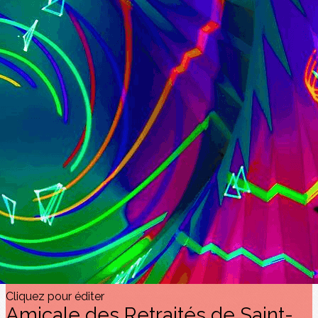
Exporter les lignes sélectionnées
Exporter toutes les colonnes
Exporter uniquement les colonnes affichées
Menu
<
>
Appel à contributions
AUTRES PASSIONS PEINTURE ETC
PASSION HISTOIRE
PASSION PHOTOS
PASSION LECTURE ET MUSIQUE
?>
Images de la page d'accueil
Cliquez pour éditer
Texte, bouton et/ou inscription à la newsletter
Cliquez pour éditer
Amicale des Retraités de Saint-